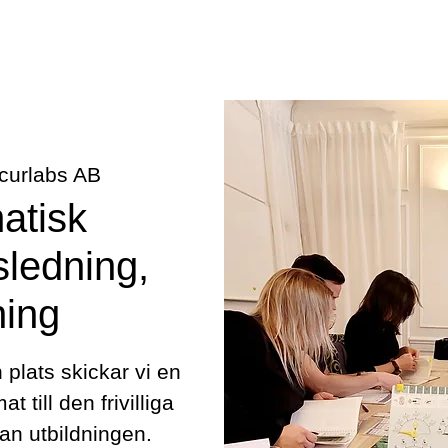
curlabs AB
atisk
sledning,
ning
n plats skickar vi en
t till den frivilliga
an utbildningen.