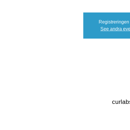
Registreringen
See andra e
curla