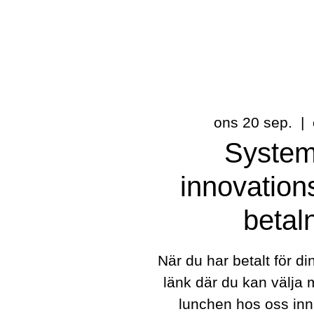
ons 20 sep.
  |  
System
innovation
betal
När du har betalt för di
länk där du kan välja ma
lunchen hos oss inn