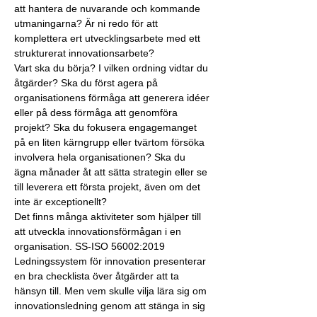
att hantera de nuvarande och kommande 
utmaningarna? Är ni redo för att 
komplettera ert utvecklingsarbete med ett 
strukturerat innovationsarbete? ​
Vart ska du börja? I vilken ordning vidtar du 
åtgärder? Ska du först agera på 
organisationens förmåga att generera idéer 
eller på dess förmåga att genomföra 
projekt? Ska du fokusera engagemanget 
på en liten kärngrupp eller tvärtom försöka 
involvera hela organisationen? Ska du 
ägna månader åt att sätta strategin eller se 
till leverera ett första projekt, även om det 
inte är exceptionellt?​
Det finns många aktiviteter som hjälper till 
att utveckla innovationsförmågan i en 
organisation. SS-ISO 56002:2019 
Ledningssystem för innovation presenterar 
en bra checklista över åtgärder att ta 
hänsyn till. Men vem skulle vilja lära sig om 
innovationsledning genom att stänga in sig 